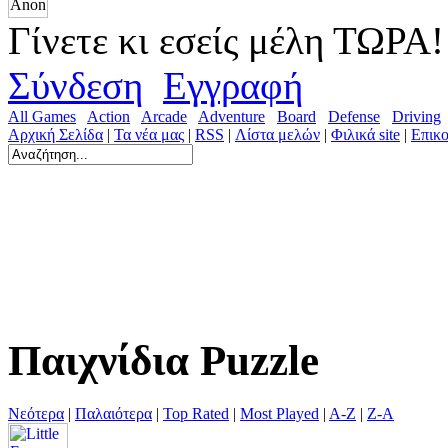
Γίνετε κι εσείς μέλη ΤΩΡΑ!
Σύνδεση
Εγγραφή
All Games
Action
Arcade
Adventure
Board
Defense
Driving
Αρχική Σελίδα
|
Τα νέα μας
|
RSS
|
Λίστα μελών
|
Φιλικά site
|
Επικο
Παιχνίδια Puzzle
Νεότερα
|
Παλαιότερα
|
Top Rated
|
Most Played
|
A-Z
|
Z-A