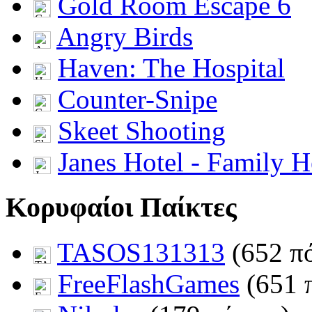
Gold Room Escape 6
Angry Birds
Haven: The Hospital
Counter-Snipe
Skeet Shooting
Janes Hotel - Family H
Κορυφαίοι Παίκτες
TASOS131313
(652 πό
FreeFlashGames
(651 