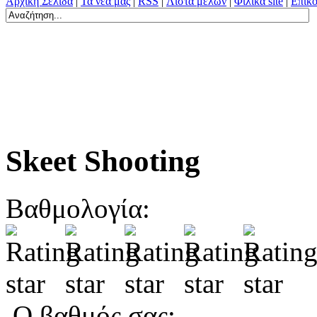
Αρχική Σελίδα
|
Τα νέα μας
|
RSS
|
Λίστα μελών
|
Φιλικά site
|
Επικο
Skeet Shooting
Βαθμολογία:
Ο βαθμός σας: