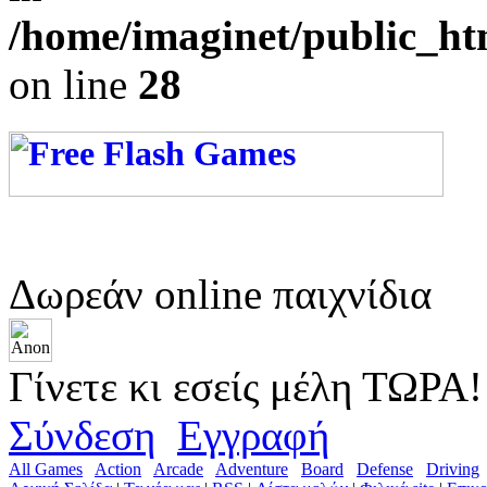
/home/imaginet/public_ht
on line
28
Δωρεάν online παιχνίδια
Γίνετε κι εσείς μέλη ΤΩΡΑ!
Σύνδεση
Εγγραφή
All Games
Action
Arcade
Adventure
Board
Defense
Driving