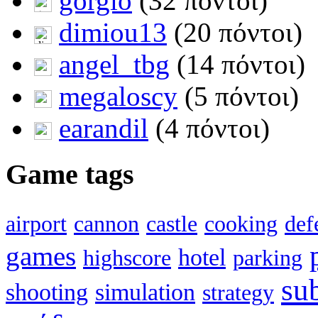
gorgio
(32 πόντοι)
dimiou13
(20 πόντοι)
angel_tbg
(14 πόντοι)
megaloscy
(5 πόντοι)
earandil
(4 πόντοι)
Game tags
airport
cannon
castle
cooking
def
games
hotel
highscore
parking
su
shooting
simulation
strategy