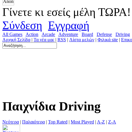
Γίνετε κι εσείς μέλη ΤΩΡΑ!
Σύνδεση
Εγγραφή
All Games
Action
Arcade
Adventure
Board
Defense
Driving
Αρχική Σελίδα
|
Τα νέα μας
|
RSS
|
Λίστα μελών
|
Φιλικά site
|
Επικο
Παιχνίδια Driving
Νεότερα
|
Παλαιότερα
|
Top Rated
|
Most Played
|
A-Z
|
Z-A