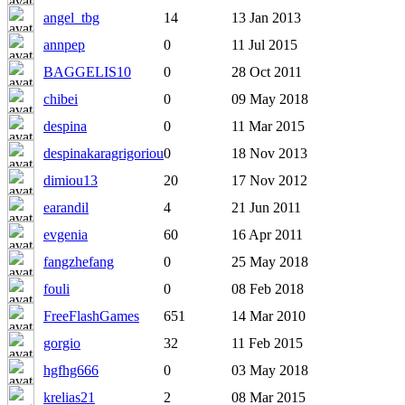
angel_tbg
14
13 Jan 2013
annpep
0
11 Jul 2015
BAGGELIS10
0
28 Oct 2011
chibei
0
09 May 2018
despina
0
11 Mar 2015
despinakaragrigoriou
0
18 Nov 2013
dimiou13
20
17 Nov 2012
earandil
4
21 Jun 2011
evgenia
60
16 Apr 2011
fangzhefang
0
25 May 2018
fouli
0
08 Feb 2018
FreeFlashGames
651
14 Mar 2010
gorgio
32
11 Feb 2015
hgfhg666
0
03 May 2018
krelias21
2
08 Mar 2015