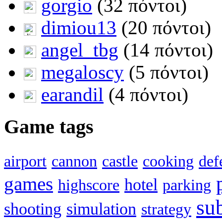
gorgio
(32 πόντοι)
dimiou13
(20 πόντοι)
angel_tbg
(14 πόντοι)
megaloscy
(5 πόντοι)
earandil
(4 πόντοι)
Game tags
airport
cannon
castle
cooking
def
games
hotel
highscore
parking
su
shooting
simulation
strategy