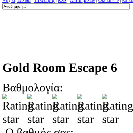
Αρχική Σελίδα
|
Τα νέα μας
|
RSS
|
Λίστα μελών
|
Φιλικά site
|
Επικο
Gold Room Escape 6
Βαθμολογία:
Ο βαθμός σας: