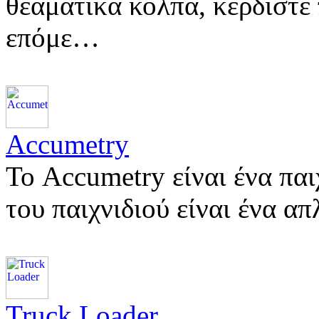
θεαματικά κόλπα, κερδίστε
επόμε…
Accumetry
Το Accumetry είναι ένα παι
του παιχνιδιού είναι ένα α
Truck Loader