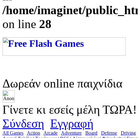
/home/imaginet/public_ht
on line
28
Δωρεάν online παιχνίδια
Γίνετε κι εσείς μέλη ΤΩΡΑ!
Σύνδεση
Εγγραφή
All Games
Action
Arcade
Adventure
Board
Defense
Driving