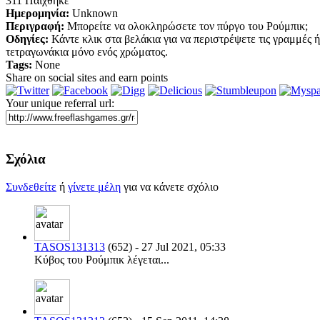
311 Παίχθηκε
Ημερομηνία:
Unknown
Περιγραφή:
Μπορείτε να ολοκληρώσετε τον πύργο του Ρούμπικ;
Οδηγίες:
Κάντε κλικ στα βελάκια για να περιστρέψετε τις γραμμές ή 
τετραγωνάκια μόνο ενός χρώματος.
Tags:
None
Share on social sites and earn points
Your unique referral url:
Σχόλια
Συνδεθείτε
ή
γίνετε μέλη
για να κάνετε σχόλιο
TASOS131313
(652) - 27 Jul 2021, 05:33
Κύβος του Ρούμπικ λέγεται...