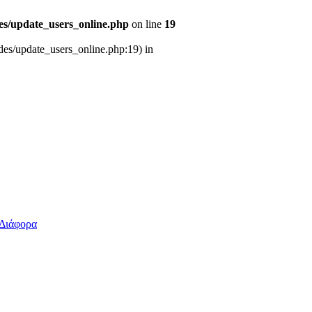
des/update_users_online.php
on line
19
udes/update_users_online.php:19) in
Διάφορα