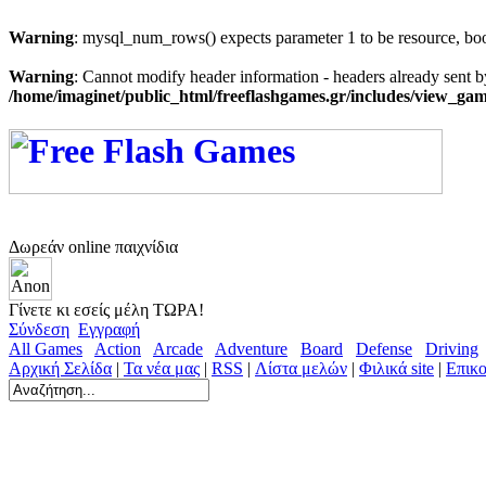
Warning
: mysql_num_rows() expects parameter 1 to be resource, bo
Warning
: Cannot modify header information - headers already sent b
/home/imaginet/public_html/freeflashgames.gr/includes/view_g
Δωρεάν online παιχνίδια
Γίνετε κι εσείς μέλη ΤΩΡΑ!
Σύνδεση
Εγγραφή
All Games
Action
Arcade
Adventure
Board
Defense
Driving
Αρχική Σελίδα
|
Τα νέα μας
|
RSS
|
Λίστα μελών
|
Φιλικά site
|
Επικο