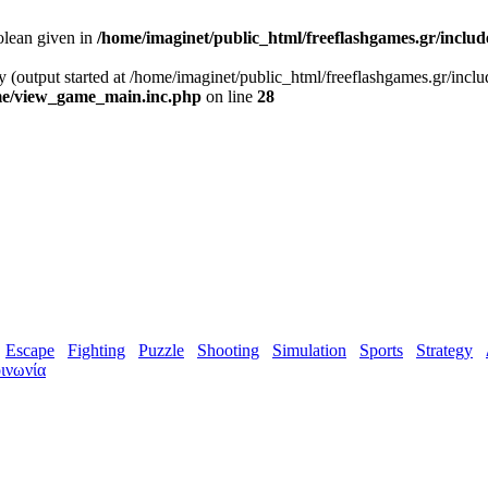
olean given in
/home/imaginet/public_html/freeflashgames.gr/inclu
y (output started at /home/imaginet/public_html/freeflashgames.gr/incl
ame/view_game_main.inc.php
on line
28
Escape
Fighting
Puzzle
Shooting
Simulation
Sports
Strategy
ινωνία