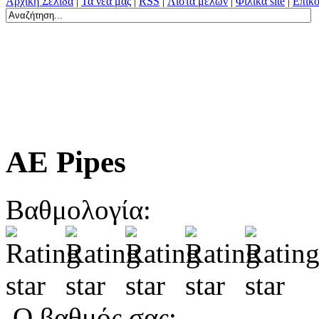
Αρχική Σελίδα
|
Τα νέα μας
|
RSS
|
Λίστα μελών
|
Φιλικά site
|
Επικο
AE Pipes
Βαθμολογία:
Ο βαθμός σας: