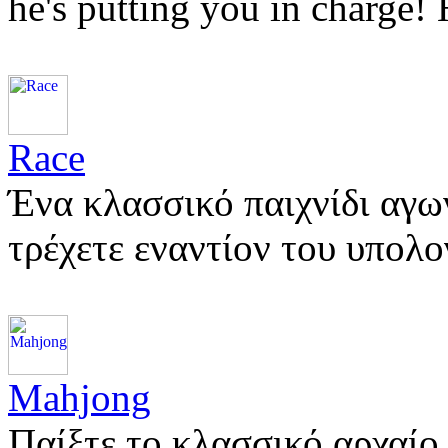
he's putting you in charge
Race
Ένα κλασσικό παιχνίδι αγω
τρέχετε εναντίον του υπολ
Mahjong
Παίξτε το κλασσικό αρχαίο 