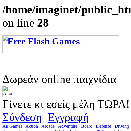
/home/imaginet/public_ht
on line
28
Δωρεάν online παιχνίδια
Γίνετε κι εσείς μέλη ΤΩΡΑ!
Σύνδεση
Εγγραφή
All Games
Action
Arcade
Adventure
Board
Defense
Driving