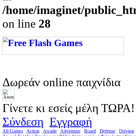
/home/imaginet/public_ht
on line
28
Δωρεάν online παιχνίδια
Γίνετε κι εσείς μέλη ΤΩΡΑ!
Σύνδεση
Εγγραφή
All Games
Action
Arcade
Adventure
Board
Defense
Driving