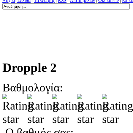
Αρχική Σελίδα
|
Τα νέα μας
|
RSS
|
Λίστα μελών
|
Φιλικά site
|
Επικο
Dropple 2
Βαθμολογία:
Ο βαθμός σας: