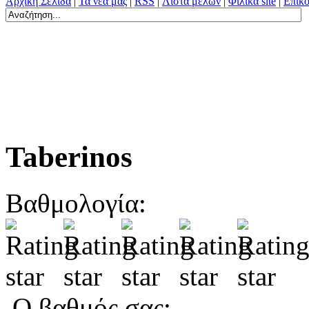
Αρχική Σελίδα
|
Τα νέα μας
|
RSS
|
Λίστα μελών
|
Φιλικά site
|
Επικο
Taberinos
Βαθμολογία:
Ο βαθμός σας: