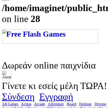
/home/imaginet/public_ht
on line
28
Δωρεάν online παιχνίδια
Γίνετε κι εσείς μέλη ΤΩΡΑ!
Σύνδεση
Εγγραφή
All Games
Action
Arcade
Adventure
Board
Defense
Driving