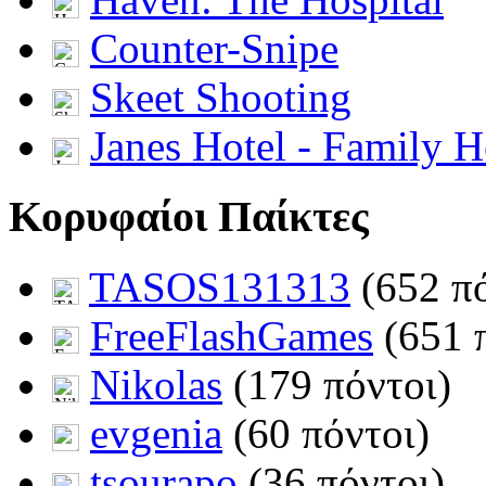
Counter-Snipe
Skeet Shooting
Janes Hotel - Family H
Κορυφαίοι Παίκτες
TASOS131313
(652 πό
FreeFlashGames
(651 
Nikolas
(179 πόντοι)
evgenia
(60 πόντοι)
tsourapo
(36 πόντοι)