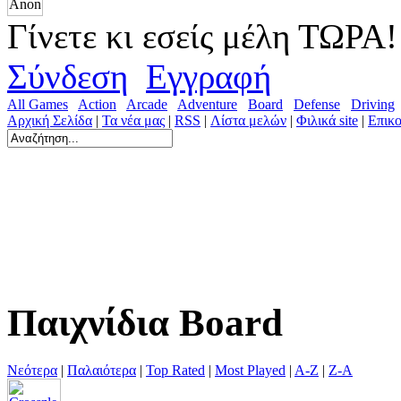
Γίνετε κι εσείς μέλη ΤΩΡΑ!
Σύνδεση
Εγγραφή
All Games
Action
Arcade
Adventure
Board
Defense
Driving
Αρχική Σελίδα
|
Τα νέα μας
|
RSS
|
Λίστα μελών
|
Φιλικά site
|
Επικο
Παιχνίδια Board
Νεότερα
|
Παλαιότερα
|
Top Rated
|
Most Played
|
A-Z
|
Z-A