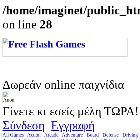
/home/imaginet/public_ht
on line
28
Δωρεάν online παιχνίδια
Γίνετε κι εσείς μέλη ΤΩΡΑ!
Σύνδεση
Εγγραφή
All Games
Action
Arcade
Adventure
Board
Defense
Driving