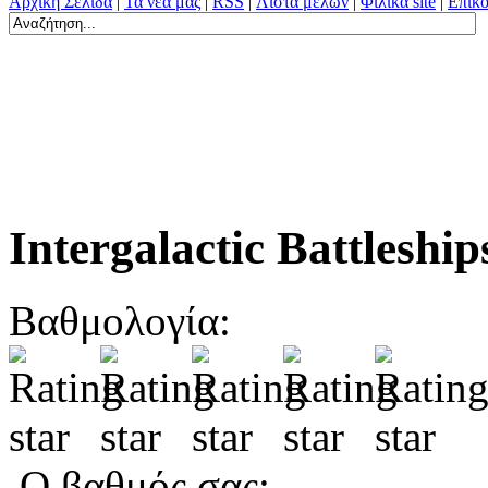
Αρχική Σελίδα
|
Τα νέα μας
|
RSS
|
Λίστα μελών
|
Φιλικά site
|
Επικο
Intergalactic Battleship
Βαθμολογία:
Ο βαθμός σας: