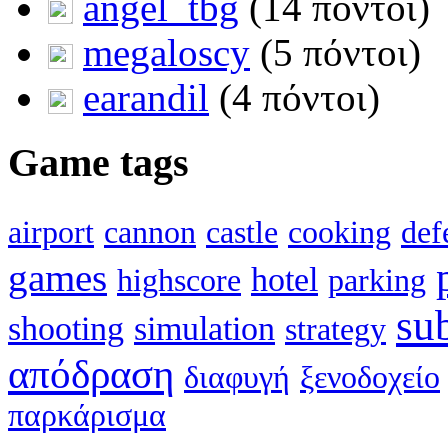
angel_tbg
(14 πόντοι)
megaloscy
(5 πόντοι)
earandil
(4 πόντοι)
Game tags
airport
cannon
castle
cooking
def
games
hotel
highscore
parking
su
shooting
simulation
strategy
απόδραση
διαφυγή
ξενοδοχείο
παρκάρισμα