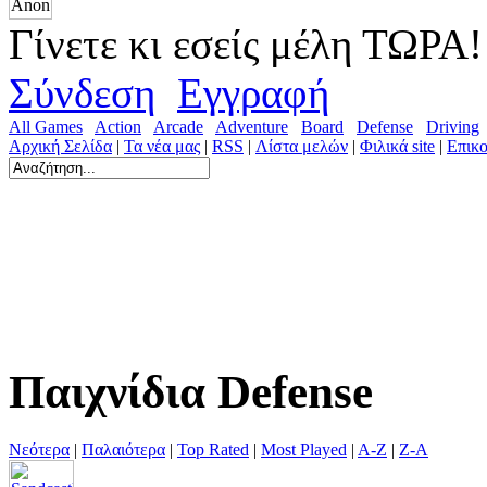
Γίνετε κι εσείς μέλη ΤΩΡΑ!
Σύνδεση
Εγγραφή
All Games
Action
Arcade
Adventure
Board
Defense
Driving
Αρχική Σελίδα
|
Τα νέα μας
|
RSS
|
Λίστα μελών
|
Φιλικά site
|
Επικο
Παιχνίδια Defense
Νεότερα
|
Παλαιότερα
|
Top Rated
|
Most Played
|
A-Z
|
Z-A