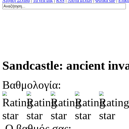
Αρχική Σελίδα
|
Τα νέα μας
|
RSS
|
Λίστα μελών
|
Φιλικά site
|
Επικο
Sandcastle: ancient inv
Βαθμολογία:
Ο βαθμός σας: