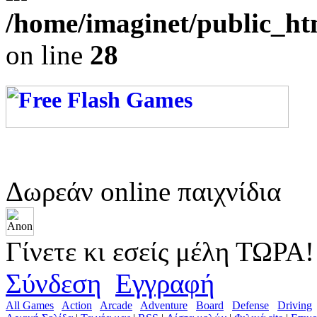
/home/imaginet/public_ht
on line
28
Δωρεάν online παιχνίδια
Γίνετε κι εσείς μέλη ΤΩΡΑ!
Σύνδεση
Εγγραφή
All Games
Action
Arcade
Adventure
Board
Defense
Driving