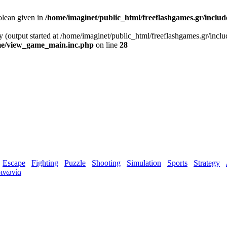
olean given in
/home/imaginet/public_html/freeflashgames.gr/inclu
y (output started at /home/imaginet/public_html/freeflashgames.gr/incl
ame/view_game_main.inc.php
on line
28
Escape
Fighting
Puzzle
Shooting
Simulation
Sports
Strategy
ινωνία