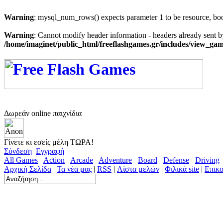
Warning
: mysql_num_rows() expects parameter 1 to be resource, bo
Warning
: Cannot modify header information - headers already sent b
/home/imaginet/public_html/freeflashgames.gr/includes/view_g
Δωρεάν online παιχνίδια
Γίνετε κι εσείς μέλη ΤΩΡΑ!
Σύνδεση
Εγγραφή
All Games
Action
Arcade
Adventure
Board
Defense
Driving
Αρχική Σελίδα
|
Τα νέα μας
|
RSS
|
Λίστα μελών
|
Φιλικά site
|
Επικο