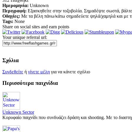
312 Παίχθηκε
Ημερομηνία:
Unknown
Περιγραφή:
Εξασκηθείτε στην τοξοβολία. Σημαδέψτε σωστά, βάλτε 
Οδηγίες:
Με τα βέλη πάνω/κάτω σημαδεύετε ψηλά/χαμηλά και με τη 
Tags:
None
Share on social sites and earn points
Your unique referral url:
Σχόλια
Συνδεθείτε
ή
γίνετε μέλη
για να κάνετε σχόλιο
Περισσότερα παιχνίδια
Unknown Sector
Κορυφαίο παιχνίδι που συνδυάζει δράση και shooting. Με το διαστ