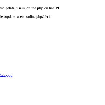
des/update_users_online.php
on line
19
udes/update_users_online.php:19) in
Διάφορα