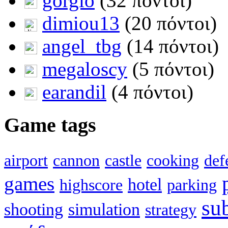
gorgio
(32 πόντοι)
dimiou13
(20 πόντοι)
angel_tbg
(14 πόντοι)
megaloscy
(5 πόντοι)
earandil
(4 πόντοι)
Game tags
airport
cannon
castle
cooking
def
games
hotel
highscore
parking
su
shooting
simulation
strategy