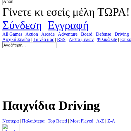
Γίνετε κι εσείς μέλη ΤΩΡΑ!
Σύνδεση
Εγγραφή
All Games
Action
Arcade
Adventure
Board
Defense
Driving
Αρχική Σελίδα
|
Τα νέα μας
|
RSS
|
Λίστα μελών
|
Φιλικά site
|
Επικο
Παιχνίδια Driving
Νεότερα
|
Παλαιότερα
|
Top Rated
|
Most Played
|
A-Z
|
Z-A