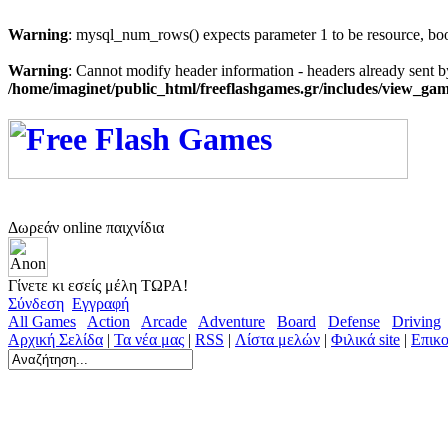
Warning
: mysql_num_rows() expects parameter 1 to be resource, bo
Warning
: Cannot modify header information - headers already sent b
/home/imaginet/public_html/freeflashgames.gr/includes/view_g
Δωρεάν online παιχνίδια
Γίνετε κι εσείς μέλη ΤΩΡΑ!
Σύνδεση
Εγγραφή
All Games
Action
Arcade
Adventure
Board
Defense
Driving
Αρχική Σελίδα
|
Τα νέα μας
|
RSS
|
Λίστα μελών
|
Φιλικά site
|
Επικο