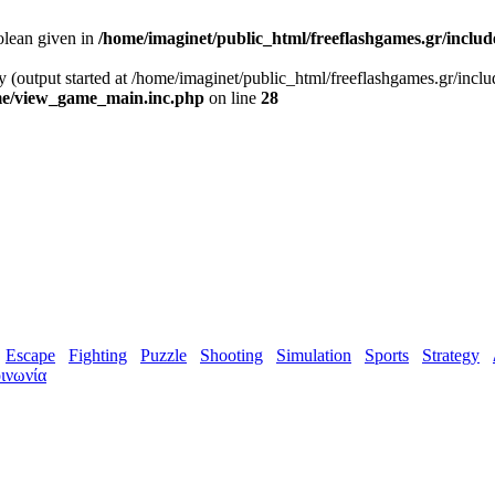
olean given in
/home/imaginet/public_html/freeflashgames.gr/inclu
y (output started at /home/imaginet/public_html/freeflashgames.gr/incl
ame/view_game_main.inc.php
on line
28
Escape
Fighting
Puzzle
Shooting
Simulation
Sports
Strategy
ινωνία