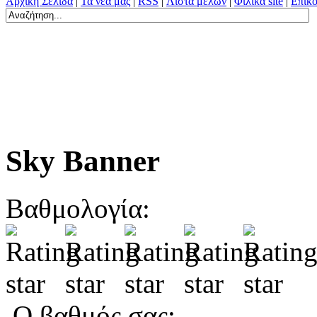
Αρχική Σελίδα
|
Τα νέα μας
|
RSS
|
Λίστα μελών
|
Φιλικά site
|
Επικο
Sky Banner
Βαθμολογία:
Ο βαθμός σας: