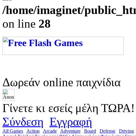
/home/imaginet/public_ht
on line
28
Δωρεάν online παιχνίδια
Γίνετε κι εσείς μέλη ΤΩΡΑ!
Σύνδεση
Εγγραφή
All Games
Action
Arcade
Adventure
Board
Defense
Driving