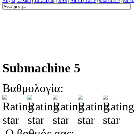
Αρχική Σελίδα
|
Τα νέα μας
|
RSS
|
Λίστα μελών
|
Φιλικά site
|
Επικο
Submachine 5
Βαθμολογία:
Ο βαθμός σας: