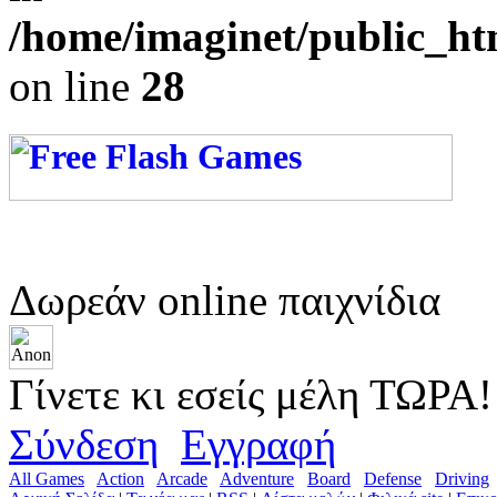
/home/imaginet/public_ht
on line
28
Δωρεάν online παιχνίδια
Γίνετε κι εσείς μέλη ΤΩΡΑ!
Σύνδεση
Εγγραφή
All Games
Action
Arcade
Adventure
Board
Defense
Driving