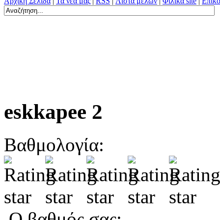
Αρχική Σελίδα
|
Τα νέα μας
|
RSS
|
Λίστα μελών
|
Φιλικά site
|
Επικο
eskkapee 2
Βαθμολογία:
Ο βαθμός σας: