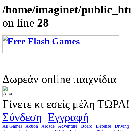
/home/imaginet/public_ht
on line
28
Δωρεάν online παιχνίδια
Γίνετε κι εσείς μέλη ΤΩΡΑ!
Σύνδεση
Εγγραφή
All Games
Action
Arcade
Adventure
Board
Defense
Driving