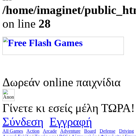
/home/imaginet/public_ht
on line
28
Δωρεάν online παιχνίδια
Γίνετε κι εσείς μέλη ΤΩΡΑ!
Σύνδεση
Εγγραφή
All Games
Action
Arcade
Adventure
Board
Defense
Driving