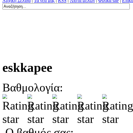
Αρχική Σελίδα
|
Τα νέα μας
|
RSS
|
Λίστα μελών
|
Φιλικά site
|
Επικο
eskkapee
Βαθμολογία:
Ο βαθμός σας: