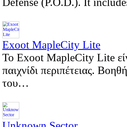
Defense (P.O.D.). It include
Exoot MapleCity Lite
Το Exoot MapleCity Lite ε
παιχνίδι περιπέτειας. Βοηθ
του…
Unknown Sector