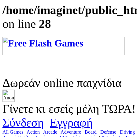
/home/imaginet/public_ht
on line
28
Δωρεάν online παιχνίδια
Γίνετε κι εσείς μέλη ΤΩΡΑ!
Σύνδεση
Εγγραφή
All Games
Action
Arcade
Adventure
Board
Defense
Driving