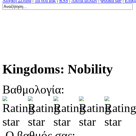
Αρχική Σελίδα
|
Τα νέα μας
|
RSS
|
Λίστα μελών
|
Φιλικά site
|
Επικο
Kingdoms: Nobility
Βαθμολογία:
Ο βαθμός σας: