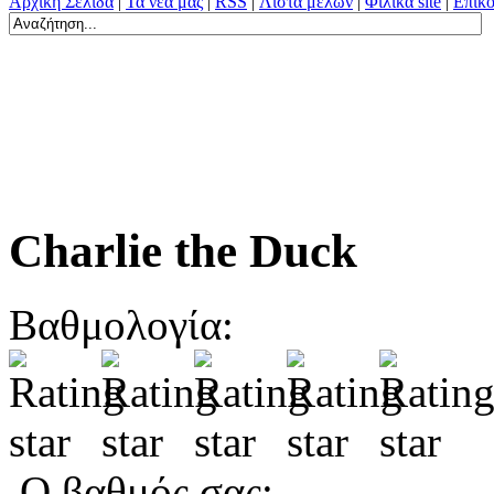
Αρχική Σελίδα
|
Τα νέα μας
|
RSS
|
Λίστα μελών
|
Φιλικά site
|
Επικο
Charlie the Duck
Βαθμολογία:
Ο βαθμός σας: