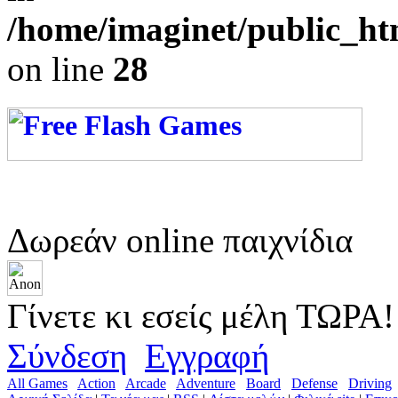
/home/imaginet/public_ht
on line
28
Δωρεάν online παιχνίδια
Γίνετε κι εσείς μέλη ΤΩΡΑ!
Σύνδεση
Εγγραφή
All Games
Action
Arcade
Adventure
Board
Defense
Driving