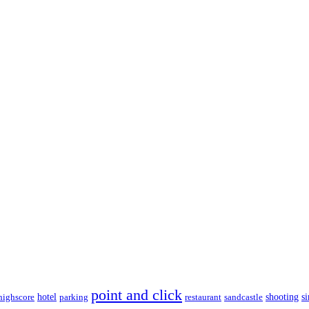
point and click
highscore
hotel
parking
restaurant
sandcastle
shooting
s