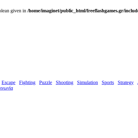
olean given in
/home/imaginet/public_html/freeflashgames.gr/inclu
Escape
Fighting
Puzzle
Shooting
Simulation
Sports
Strategy
ινωνία