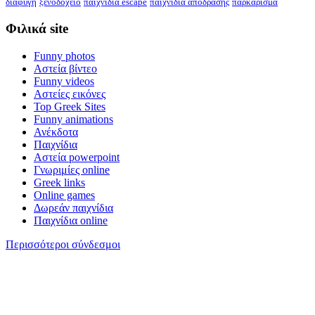
διαφυγή
ξενοδοχείο
παιχνίδια escape
παιχνίδια απόδρασης
παρκάρισμα
Φιλικά site
Funny photos
Αστεία βίντεο
Funny videos
Αστείες εικόνες
Top Greek Sites
Funny animations
Ανέκδοτα
Παιχνίδια
Αστεία powerpoint
Γνωριμίες online
Greek links
Online games
Δωρεάν παιχνίδια
Παιχνίδια online
Περισσότεροι σύνδεσμοι