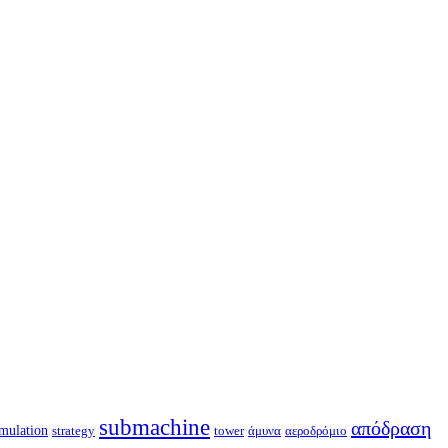
submachine
απόδραση
imulation
strategy
tower
άμυνα
αεροδρόμιο