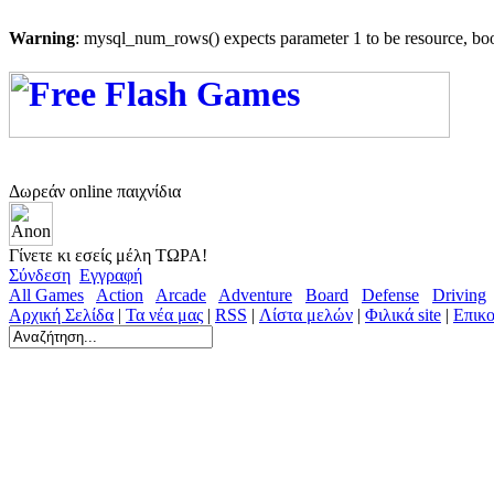
Warning
: mysql_num_rows() expects parameter 1 to be resource, bo
Δωρεάν online παιχνίδια
Γίνετε κι εσείς μέλη ΤΩΡΑ!
Σύνδεση
Εγγραφή
All Games
Action
Arcade
Adventure
Board
Defense
Driving
Αρχική Σελίδα
|
Τα νέα μας
|
RSS
|
Λίστα μελών
|
Φιλικά site
|
Επικο