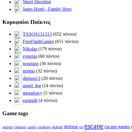
Skeet Shooting
Janes Hotel - Family Hero
Κορυφαίοι Παίκτες
TASOS131313
(652 πόντοι)
FreeFlashGames
(651 πόντοι)
Nikolas
(179 πόντοι)
evgenia
(60 πόντοι)
tsourapo
(36 πόντοι)
gorgio
(32 πόντοι)
dimiou13
(20 πόντοι)
angel_tbg
(14 πόντοι)
megaloscy
(5 πόντοι)
earandil
(4 πόντοι)
Game tags
escape
defense
escape games
airport
cannon
castle
cooking
defend
en